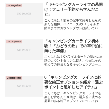
「キャンピングカーライフの幕開
Uncategorized
け！フェリー予約から学んだこ
と」
こんにちは！前回の記事で紹介した私の
新たな相棒、ハイエースのCKワイルダー
納車までのカウントダウンは続いていま
す。今回は納車日のフェリー予約につい
ての話です。そう、納車の日、私は門司
港から横須賀へとフェリーで旅をしま
「キャンピングカーライフ初体
Uncategorized
す。この経験が私のキャン...
験！『ぶどうの丘』での車中泊に
向けた準備」
こんにちは！CKワイルダーとの新たな旅
路のカウントダウンは続き、今回はその
初めての舞台となるキャンピングカーの
旅行先と、車中泊に必要なガジェットに
ついて皆さんに紹介したいと思います。
我が家の愛犬も一緒に参加予定の初めて
6「キャンピングカーライフに必
Uncategorized
のキャンピングカーライ...
要な純正オプションを紹介！選ぶ
ポイントと追加したアイテム」
こんにちは、キャンピングカーライフを
楽しむ皆さん！今回は、購入前に決める
必要のある純正オプションについてお話
しします。私が選んだDXタイプのハイエ
ースバンには、商用車としての機能が主