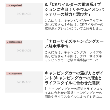
でしたが、購入時に追加したいくつかの
8.「CKワイルダーの電源系オプ
Uncategorized
純正オプションをご紹介...
ションに注目！リチウムイオンバ
ッテリーの魅力と選び方」
こんにちは、キャンピングカーライフを
楽しむ皆さん！今回は、CKワイルダーの
電源系オプションについてご紹介しま
す。特に注目すべきは、リチウムイオン
バッテリーの魅力です。私が購入した
200Ahのリチウムイオンバッテリーとそ
「ナローサイズキャンピングカー
Uncategorized
の他の電源系オプション...
と駐車場事情」
こんにちは、キャンピングカーライフを
楽しむ皆さん！今回は、ナローサイズキ
ャンピングカーと駐車場事情についてお
伝えします。私が選んだハイエースバン
のDXグレードのサイズや駐車場の制限に
ついても触れながら、駐車場でのナロー
キャンピングカーの選び方とポイ
Uncategorized
サイズキャンピングカー...
ント (キャンピングカーの用途と
ライフスタイルに合わせた選択
編）
1. キャンピングカーの用途とライフスタ
イルに合わせた選択キャンピングカーの
用途やライフスタイルによっても選ぶポ
イントが異なります。長期旅行をする方
には快適な室内空間や収納スペースが重
要ですが、アウトドアアクティビティを