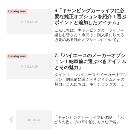
ます。納車まであと61日となりました。
このブログでは、購入の背景から今まで
6「キャンピングカーライフに必
Uncategorized
の準備の過程、そして...
要な純正オプションを紹介！選ぶ
ポイントと追加したアイテム」
こんにちは、キャンピングカーライフを
楽しむ皆さん！今回は、購入前に決める
必要のある純正オプションについてお話
しします。私が選んだDXタイプのハイエ
ースバンには、商用車としての機能が主
でしたが、購入時に追加したいくつかの
7.「ハイエースのメーカーオプシ
Uncategorized
純正オプションをご紹介...
ョン！納車前に選ぶべきアイテム
とその魅力」
タイトル: 「ハイエースのメーカーオプシ
ョン！納車前に選ぶべきアイテムとその
魅力」こんにちは、キャンピングカーラ
イフを楽しむ皆さん！前回に引き続き、
純正オプションについてお伝えします。
今回は、特に納車前に選ぶべきメーカー
オプションをご紹介し...
「キャンピングカーライフ初体験！『ぶ
どうの丘』での車中泊に向けた準備」