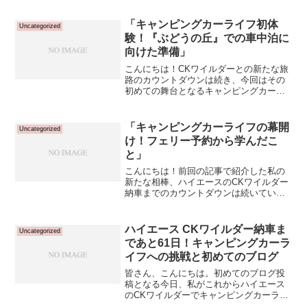
ていきましょう。1. フルコンバージョン
フルコンバージョンは、車両の全面的な
「キャンピングカーライフ初体
Uncategorized
改造が行われているタ...
験！『ぶどうの丘』での車中泊に
向けた準備」
こんにちは！CKワイルダーとの新たな旅
路のカウントダウンは続き、今回はその
初めての舞台となるキャンピングカーの
旅行先と、車中泊に必要なガジェットに
ついて皆さんに紹介したいと思います。
我が家の愛犬も一緒に参加予定の初めて
「キャンピングカーライフの幕開
Uncategorized
のキャンピングカーライ...
け！フェリー予約から学んだこ
と」
こんにちは！前回の記事で紹介した私の
新たな相棒、ハイエースのCKワイルダー
納車までのカウントダウンは続いていま
す。今回は納車日のフェリー予約につい
ての話です。そう、納車の日、私は門司
港から横須賀へとフェリーで旅をしま
ハイエース CKワイルダー納車ま
Uncategorized
す。この経験が私のキャン...
であと61日！キャンピングカーラ
イフへの挑戦と初めてのブログ
皆さん、こんにちは。初めてのブログ投
稿となる今日、私がこれからハイエース
のCKワイルダーでキャンピングカーライ
フを始める旅についてお話したいと思い